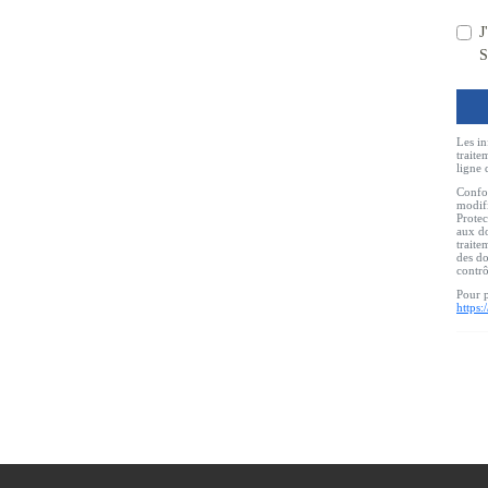
J
S
Les in
traite
ligne 
Confor
modifi
Protec
aux do
traite
des do
contr
Pour p
https: