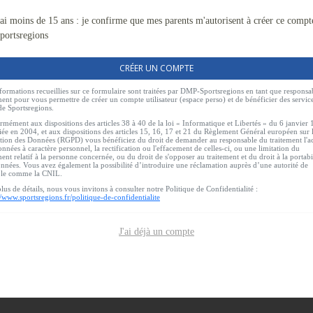
'ai moins de 15 ans : je confirme que mes parents m'autorisent à créer ce compt
portsregions
CRÉER UN COMPTE
formations recueillies sur ce formulaire sont traitées par DMP-Sportsregions en tant que responsa
ment pour vous permettre de créer un compte utilisateur (espace perso) et de bénéficier des servic
de Sportsregions.
mément aux dispositions des articles 38 à 40 de la loi « Informatique et Libertés » du 6 janvier
ée en 2004, et aux dispositions des articles 15, 16, 17 et 21 du Règlement Général européen sur 
tion des Données (RGPD) vous bénéficiez du droit de demander au responsable du traitement l'a
nnées à caractère personnel, la rectification ou l'effacement de celles-ci, ou une limitation du
ment relatif à la personne concernée, ou du droit de s'opposer au traitement et du droit à la portabi
nnées. Vous avez également la possibilité d’introduire une réclamation auprès d’une autorité de
ôle comme la CNIL.
lus de détails, nous vous invitons à consulter notre Politique de Confidentialité :
//www.sportsregions.fr/politique-de-confidentialite
J'ai déjà un compte