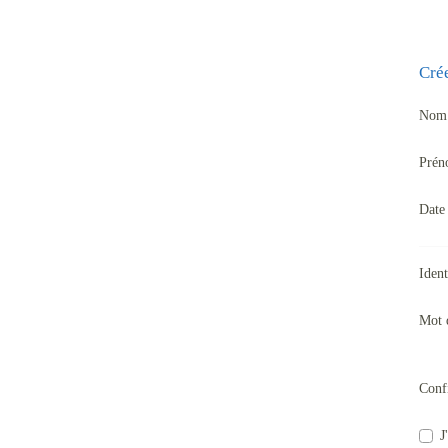
Cré
Nom
Pré
Date
Ident
Mot 
Conf
J