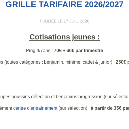
GRILLE TARIFAIRE 2026/2027
PUBLIÉE LE
17 JUIL. 2026
Cotisations jeunes :
Ping 4/7ans :
7
0
€ + 60€ par trimestre
s (toutes catégories : benjamin, minime, cadet & junior) :
250€ 
---------------------------------------------------------------
upes poussins détection et benjamins progression (sur sélectio
ément
centre d'entrainement
(sur sélection) :
à partir de 35€ pa