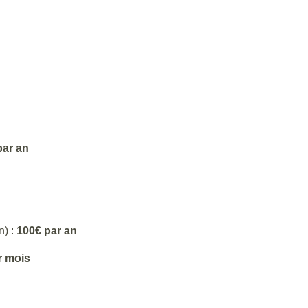
par an
n) :
100€ par an
r mois