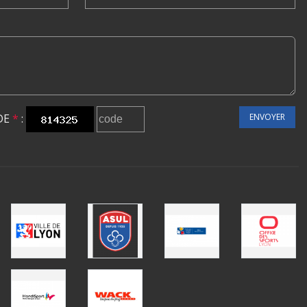
DE
*
:
ENVOYER