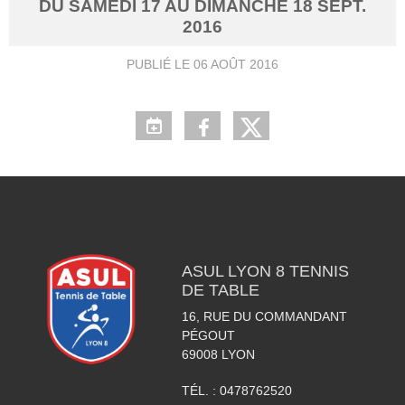
DU
SAMEDI
17
AU
DIMANCHE
18
SEPT.
2016
PUBLIÉ LE
06 AOÛT 2016
ASUL LYON 8 TENNIS
DE TABLE
16, RUE DU COMMANDANT
PÉGOUT
69008
LYON
TÉL. :
0478762520