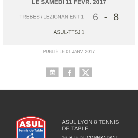
LE
SAMEDI
11
FÉVR.
2017
6
-
8
TREBES / LEZIGNAN ENT 1
ASUL-TTSJ 1
PUBLIÉ LE
01 JANV. 2017
ASUL LYON 8 TENNIS
DE TABLE
16, RUE DU COMMANDANT