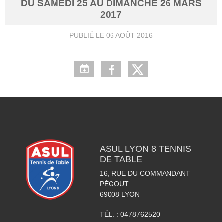
DU
SAMEDI
25
AU
DIMANCHE
26
MARS
2017
PUBLIÉ LE
06 AOÛT 2016
ASUL LYON 8 TENNIS
DE TABLE
16, RUE DU COMMANDANT
PÉGOUT
69008
LYON
TÉL. :
0478762520