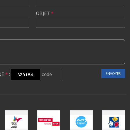
OBJET
*
DE
*
:
ENVOYER