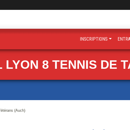
INSCRIPTIONS
ENTR
 LYON 8 TENNIS DE 
étérans (Auch)