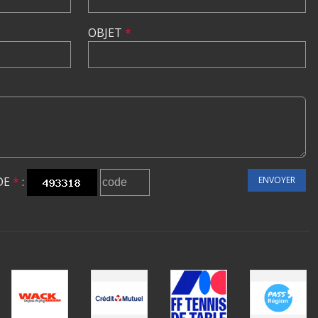
OBJET
*
DE
*
:
ENVOYER