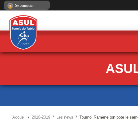
Panneau de gestion des cookies
Se connecter
ASUL
Accueil
2018-2019
Les news
Tournoi Ramène ton pote le sam