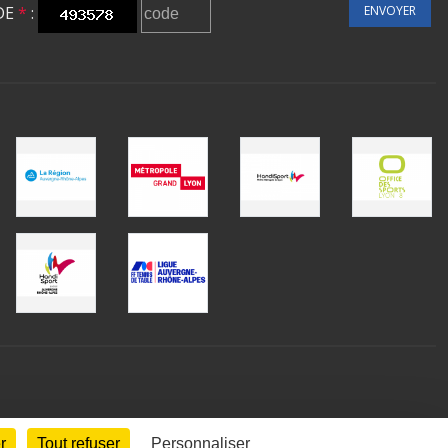
DE
*
:
ENVOYER
r
Tout refuser
Personnaliser