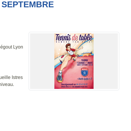
9 SEPTEMBRE
Pégout Lyon
ille Istres
niveau.