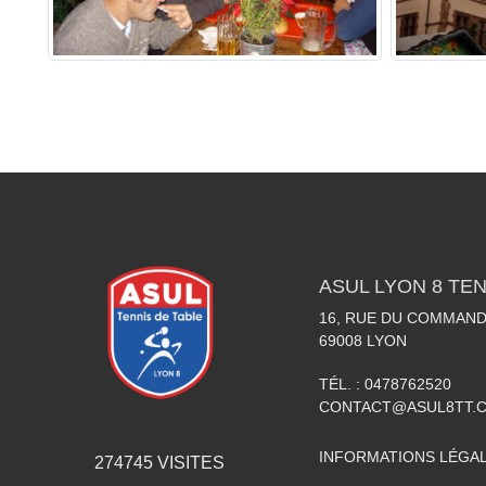
ASUL LYON 8 TEN
16, RUE DU COMMAN
69008
LYON
TÉL. :
0478762520
CONTACT@ASUL8TT.
INFORMATIONS LÉGA
274745
VISITES