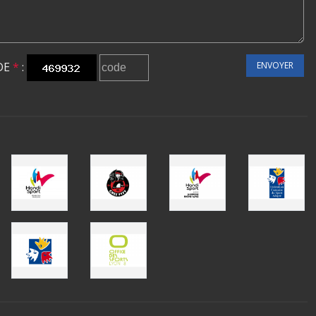
DE
*
:
ENVOYER