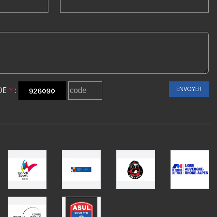
DE
*
:
ENVOYER