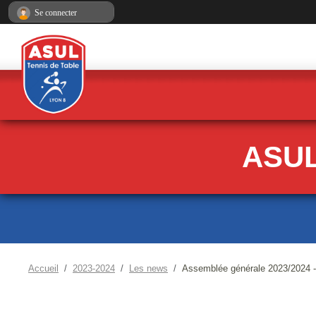
Panneau de gestion des cookies
Se connecter
ASUL
Accueil
2023-2024
Les news
Assemblée générale 2023/2024 - 