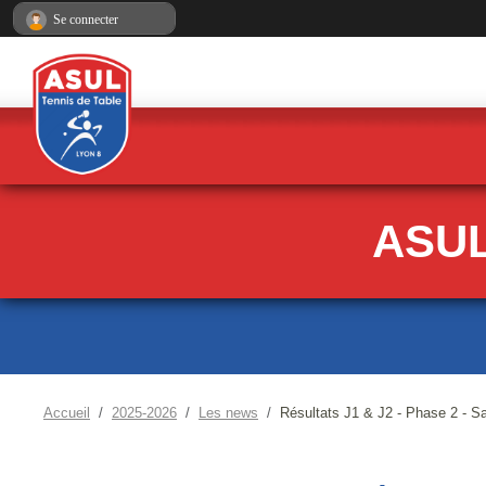
Panneau de gestion des cookies
Se connecter
ASUL
Accueil
2025-2026
Les news
Résultats J1 & J2 - Phase 2 - S